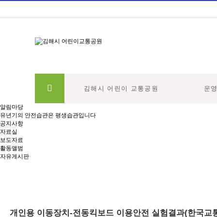
김해시 어린이 교통공원
운
하위분류
하위분류
알림마당
유년기의 안전습관은 평생습관입니다
공지사항
자료실
보도자료
활동앨범
자유게시판
개인용 이동장치-전동킥보드 이용안전 실험결과(한국교