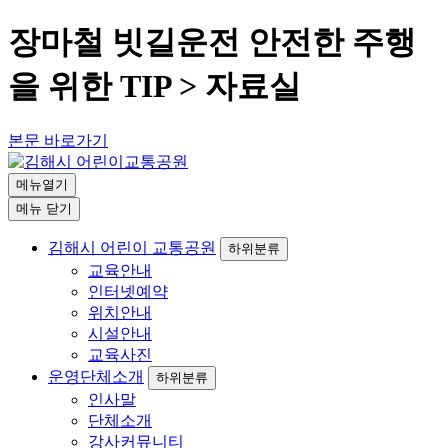
장마철 빗길운전 안전한 주행
을 위한 TIP > 자료실
본문 바로가기
메뉴열기
메뉴
닫기
김해시 어린이 교통공원
하위분류
교육안내
인터넷예약
위치안내
시설안내
교육사진
운영단체소개
하위분류
인사말
단체소개
강사커뮤니티