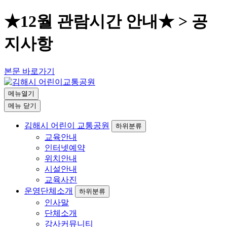
★12월 관람시간 안내★ > 공
지사항
본문 바로가기
메뉴열기
메뉴
닫기
김해시 어린이 교통공원
하위분류
교육안내
인터넷예약
위치안내
시설안내
교육사진
운영단체소개
하위분류
인사말
단체소개
강사커뮤니티