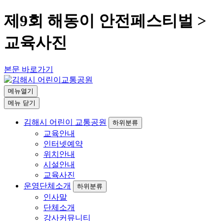
제9회 해동이 안전페스티벌 >
교육사진
본문 바로가기
메뉴열기
메뉴
닫기
김해시 어린이 교통공원
하위분류
교육안내
인터넷예약
위치안내
시설안내
교육사진
운영단체소개
하위분류
인사말
단체소개
강사커뮤니티