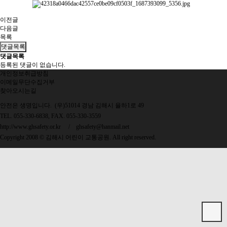
이전글
다음글
목록
댓글목록
댓글목록
등록된 댓글이 없습니다.
개인정보취급방침
이메일무단수집거부
찾아오시는길
안전은 생명입니다. (우)51014 경남 김해시 율하1로 49
TEL. 055-330-6838, FAX. 055-330-3559
http://www.ghsafety.or.kr
/
ghsafety@hanmail.net
Copyright 2008 © 김해시 어린이 교통공원. All right reserved.