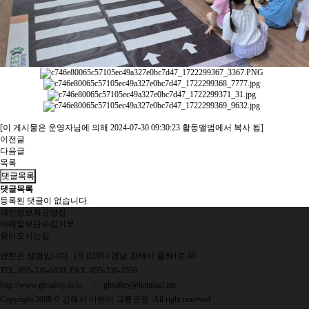
[이 게시물은 운영자님에 의해 2024-07-30 09:30:23 활동앨범에서 복사 됨]
이전글
다음글
목록
댓글목록
댓글목록
등록된 댓글이 없습니다.
개인정보취급방침
이메일무단수집거부
찾아오시는길
안전은 생명입니다. (우)51014 경남 김해시 율하1로 49
TEL. 055-330-6838, FAX. 055-330-3559
http://www.ghsafety.or.kr
/
ghsafety@hanmail.net
Copyright 2008 © 김해시 어린이 교통공원. All right reserved.